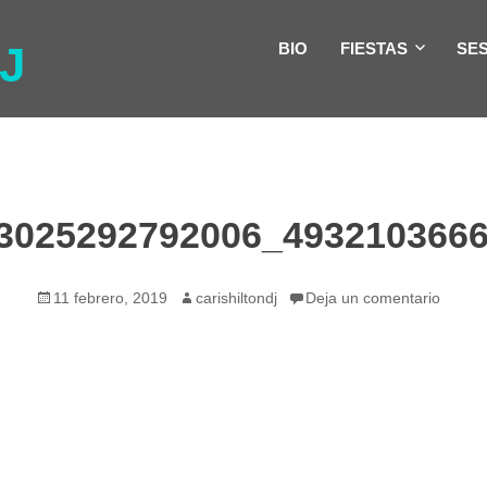
J
BIO
FIESTAS
SE
3025292792006_493210366
Publicado
Autor
11 febrero, 2019
carishiltondj
Deja un comentario
el