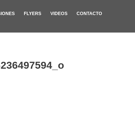
SIONES
FLYERS
VIDEOS
CONTACTO
6236497594_o