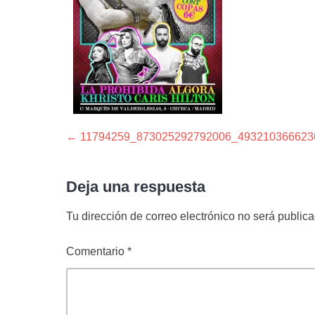
Navegación
Entrada
←
11794259_873025292792006_493210366623
anterior:
de
Deja una respuesta
entradas
Tu dirección de correo electrónico no será publica
Comentario
*