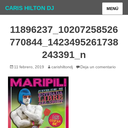
CARIS HILTON DJ
MENÚ
11896237_10207258526
770844_1423495261738
243391_n
Publicado
Autor
11 febrero, 2019
carishiltondj
Deja un comentario
el