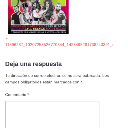
Navegación
Entrada
←
anterior:
11896237_10207258526770844_1423495261738243391_n
de
Deja una respuesta
entradas
Tu dirección de correo electrónico no será publicada.
Los
campos obligatorios están marcados con
*
Comentario
*