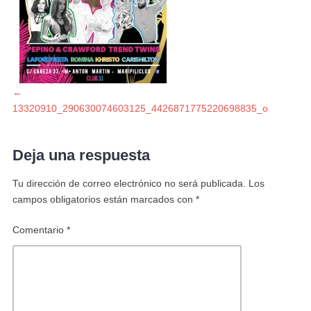
Navegación
Entrada
←
anterior:
13320910_290630074603125_4426871775220698835_o
de
Deja una respuesta
entradas
Tu dirección de correo electrónico no será publicada.
Los
campos obligatorios están marcados con
*
Comentario
*