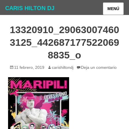
CARIS HILTON DJ
MENÚ
13320910_29063007460
3125_442687177522069
8835_o
Publicado
Autor
11 febrero, 2019
carishiltondj
Deja un comentario
el