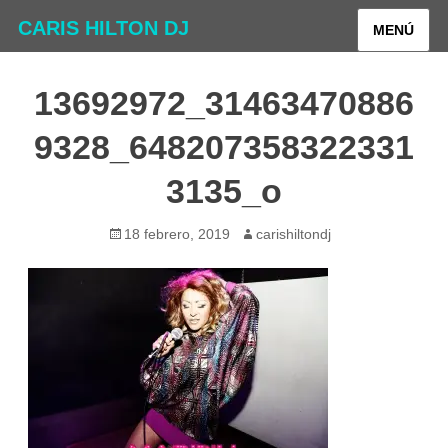
CARIS HILTON DJ
MENÚ
13692972_31463470886
9328_648207358322331
3135_o
Publicado
Autor
18 febrero, 2019
carishiltondj
el