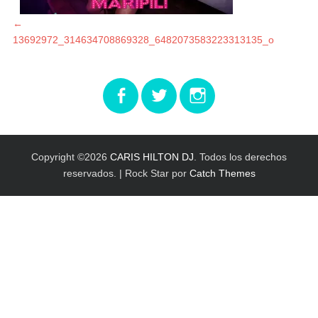
Navegación
Entrada
←
anterior:
13692972_314634708869328_6482073583223313135_o
de
entradas
Facebook
Twitter
Instagram
Copyright ©2026
CARIS HILTON DJ
. Todos los derechos
reservados. | Rock Star por
Catch Themes