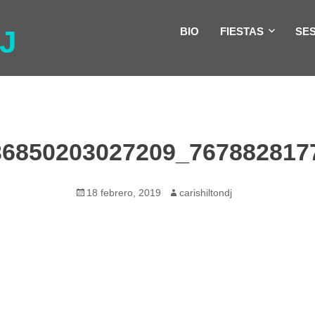
J
BIO
FIESTAS
SE
36850203027209_767882817
Publicado
Autor
18 febrero, 2019
carishiltondj
el