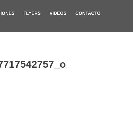
SIONES
FLYERS
VIDEOS
CONTACTO
7717542757_o