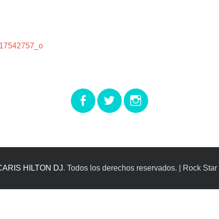
17542757_o
Facebook
Twitter
Instagram
CARIS HILTON DJ
. Todos los derechos reservados. | Rock Star