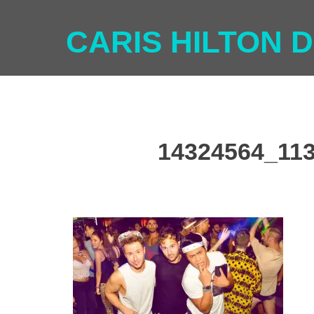
CARIS HILTON D
14324564_11