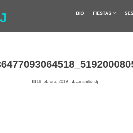
J
BIO
FIESTAS
SE
36477093064518_519200080
Publicado
Autor
18 febrero, 2019
carishiltondj
el