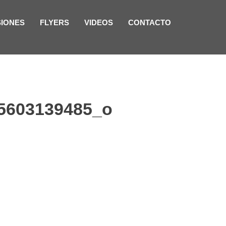
SIONES
FLYERS
VIDEOS
CONTACTO
5603139485_o