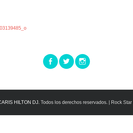
03139485_o
Facebook
Twitter
Instagram
CARIS HILTON DJ
. Todos los derechos reservados. | Rock Star