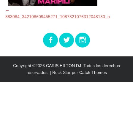
Navegación
Entrada
←
anterior:
883084_342108609455271_1087821076312048130_o
de
entradas
Facebook
Twitter
Instagram
Copyright ©2026
CARIS HILTON DJ
. Todos los derechos
reservados. | Rock Star por
Catch Themes