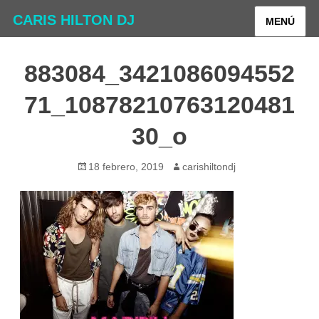
CARIS HILTON DJ
MENÚ
883084_3421086094552
71_10878210763120481
30_o
Publicado
Autor
18 febrero, 2019
carishiltondj
el