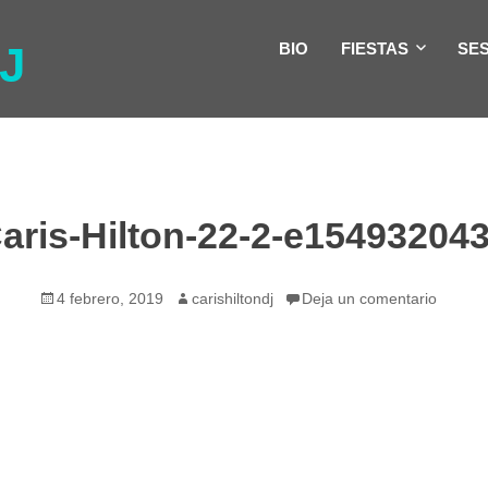
J
BIO
FIESTAS
SE
aris-Hilton-22-2-e154932043
Publicado
Autor
4 febrero, 2019
carishiltondj
Deja un comentario
el